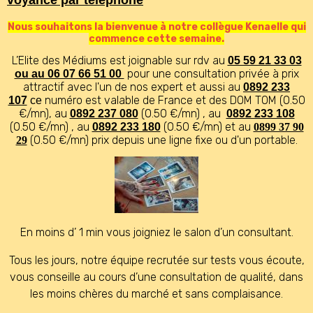
voyance par téléphone
Nous souhaitons la bienvenue à notre collègue Kenaelle qui
commence cette semaine.
L’Elite des Médiums
est joignable sur rdv au
05 59 21 33 03
pour une consultation privée à prix
ou au 06 07 66 51 00
attractif avec l'un de nos expert et aussi au
0892 233
numéro est valable de France et des
DOM TOM (0.50
107
ce
€/mn), au
(0.50 €/mn) , au
0892 237 080
0892 233 108
(0.50 €/mn) , au
(0.50 €/mn) et au
0892 233 180
0899 37 90
(0.50 €/mn) prix depuis une ligne fixe ou d'un portable.
29
En moins d’ 1 min vous joigniez le salon d’un consultant.
Tous les jours, notre équipe
recrutée sur tests vous écoute,
vous conseille au cours d’une consultation de qualité, dans
les moins chères du marché et sans complaisance.