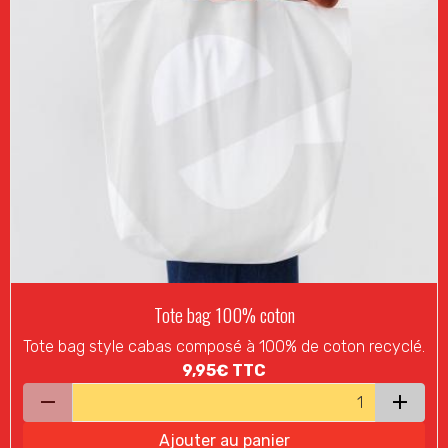
Tote bag 100% coton
Tote bag style cabas composé à 100% de coton recyclé.
9,95€
TTC
Ajouter au panier