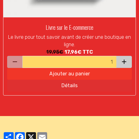
Livre sur le E-commerce
Le livre pour tout savoir avant de créer une boutique en
ligne.
19,95€
17,96€
TTC
Ajouter au panier
Détails
Partager
Facebook
X
Email