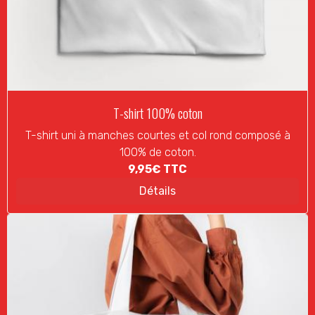
T-shirt 100% coton
T-shirt uni à manches courtes et col rond composé à
100% de coton.
9,95€
TTC
Détails