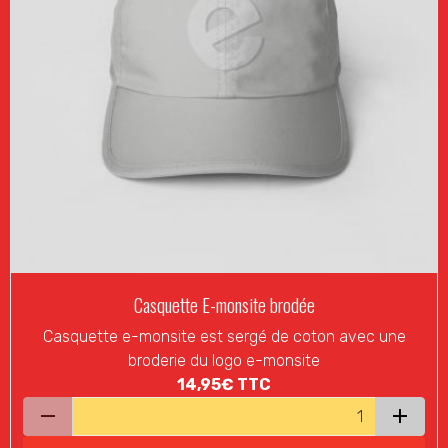
Casquette E-monsite brodée
Casquette e-monsite est sergé de coton avec une
broderie du logo e-monsite
14,95€
TTC