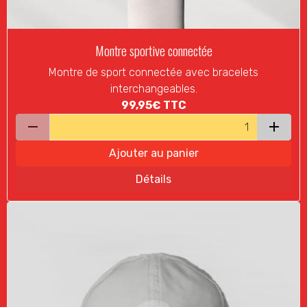
Montre sportive connectée
Montre de sport connectée avec bracelets
interchangeables.
99,95€
TTC
Ajouter au panier
Détails