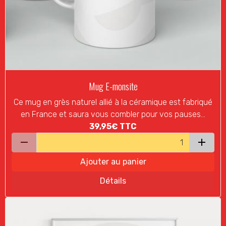
Mug E-monsite
Ce mug en grès naturel allié à la céramique est fabriqué
en France et saura vous combler pour vos pauses...
39,95€
TTC
Ajouter au panier
Détails